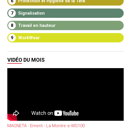
6
Protection et Hygiène de la Tête
7
Signalisation
8
Travail en hauteur
9
WorkWear
VIDÉO DU MOIS
MAGNETA - Emerit - La Montre e-WG100