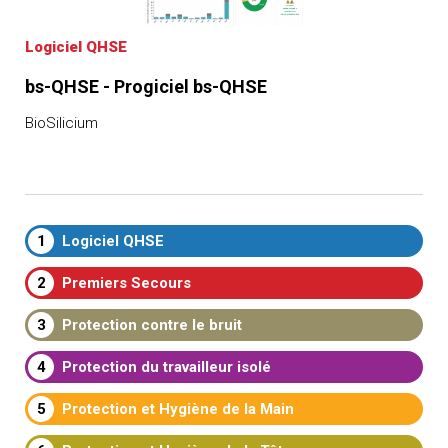
Logiciel QHSE
bs-QHSE - Progiciel bs-QHSE
BioSilicium
1
Logiciel QHSE
2
Premiers Secours
3
Protection contre le bruit
4
Protection du travailleur isolé
5
Protection et Hygiène de la Main