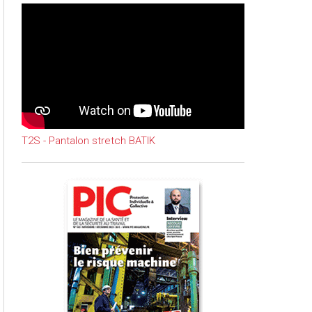
T2S - Pantalon stretch BATIK