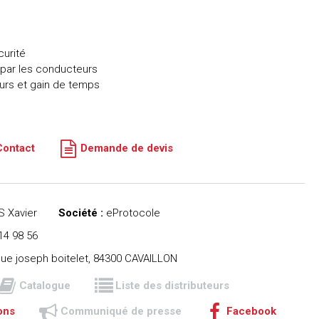
curité
n par les conducteurs
urs et gain de temps
Contact
Demande de devis
 Xavier
Société :
eProtocole
14 98 56
ue joseph boitelet, 84300 CAVAILLON
Catalogue
Liste des distributeurs
ons
Communiqué de presse
Facebook