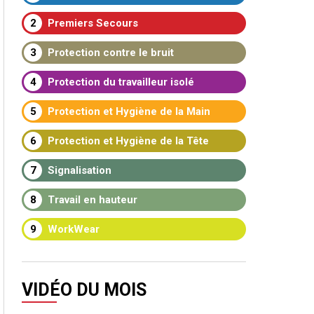
2
Premiers Secours
3
Protection contre le bruit
4
Protection du travailleur isolé
5
Protection et Hygiène de la Main
6
Protection et Hygiène de la Tête
7
Signalisation
8
Travail en hauteur
9
WorkWear
VIDÉO DU MOIS