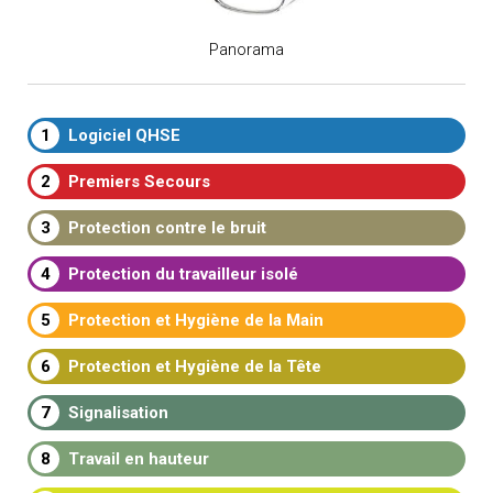
Panorama
1
Logiciel QHSE
2
Premiers Secours
3
Protection contre le bruit
4
Protection du travailleur isolé
5
Protection et Hygiène de la Main
6
Protection et Hygiène de la Tête
7
Signalisation
8
Travail en hauteur