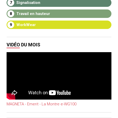
7
Signalisation
8
Travail en hauteur
9
WorkWear
VIDÉO DU MOIS
MAGNETA - Emerit - La Montre e-WG100