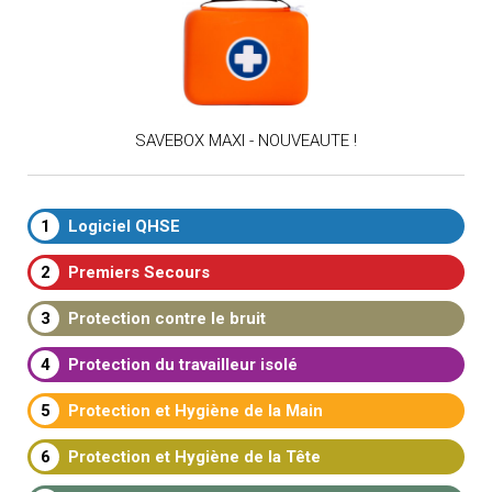
SAVEBOX MAXI - NOUVEAUTE !
1
Logiciel QHSE
2
Premiers Secours
3
Protection contre le bruit
4
Protection du travailleur isolé
5
Protection et Hygiène de la Main
6
Protection et Hygiène de la Tête